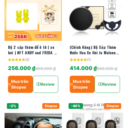
Bộ 2 sáp thơm để ô tô ( xe
(Chính Hãng) Bộ Sáp Thơm
hơi ) NFT ANDY and FRIDA -
Nước Hoa Xe Hơi Jo Malone
tỏa hương trên 45 ngày -
Dòng Cao Cấp Kẹp Cửa Gió
(
2
)
(
1
)
không độc hại
Hoặc Treo Nội Thất Ô Tô
256.000 ₫
414.000 ₫
499.000 ₫
690.000 ₫
Mua trên
Mua trên
Review
Review
Shopee
Shopee
-
2
%
Shopee
-
40
%
Shopee