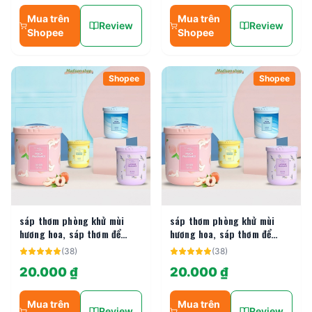
Mua trên
Mua trên
Review
Review
Shopee
Shopee
Shopee
Shopee
sáp thơm phòng khử mùi
sáp thơm phòng khử mùi
hương hoa, sáp thơm để
hương hoa, sáp thơm để
phòng, nhà vệ sinh, xe hơi,
phòng, nhà vệ sinh, xe hơi,
(
38
)
(
38
)
tủ quần áo khử mùi hiệu quả
tủ quần áo khử mùi hiệu quả
20.000 ₫
20.000 ₫
MADIS
MADIS
Mua trên
Mua trên
Review
Review