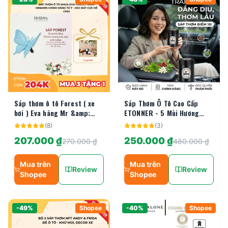
Sáp thơm ô tô Forest ( xe
Sáp Thơm Ô Tô Cao Cấp
hơi ) Eva hãng Mr &amp;
ETONNER - 5 Mùi Hương
Mrs sản xuất tại Ý - Mùi
Tinh Tế Khử Mùi Xe Hơi
(
8
)
(
3
)
Cucumber ( màu Blue)
&amp; Phòng, Chống Say Xe
207.000 ₫
250.000 ₫
270.000 ₫
480.000 ₫
Mua trên
Mua trên
Review
Review
Shopee
Shopee
-
49
%
Shopee
-
40
%
Shopee