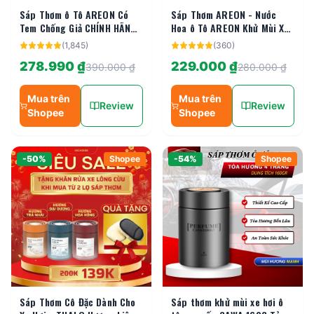
Sáp Thơm ô Tô AREON Có
Sáp Thơm AREON - Nước
Tem Chống Giả CHÍNH HÃNG
Hoa ô Tô AREON Khử Mùi Xe
Nước Hoa ô Tô AREON Sáp
Hơi Cao Cấp Chính Hãng
(
1,845
)
(
360
)
Thơm AREON Khử Mùi Xe Hơi
Nhập Khẩu Bulgaria
278.990 ₫
229.000 ₫
Cao Cấp Bulgaria BIG B
SASASHOP
390.000 ₫
280.000 ₫
Mua trên
Mua trên
Review
Review
Shopee
Shopee
-
50
%
Shopee
-
54
%
Shopee
Sáp Thơm Cô Đặc Dành Cho
Sáp thơm khử mùi xe hơi ô