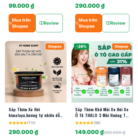
Sang Trọng
99.000 ₫
290.000 ₫
Mua trên
Mua trên
Review
Review
Shopee
Shopee
Shopee
-
26
%
Shopee
Sáp Thơm Xe Hơi
Sáp Thơm Khử Mùi Xe Hơi Xe
himalaya,hương tự nhiên dễ
Ô Tô THALO 3 Mùi Hương Tự
chịu khử mùi xe hơi
Nhiên (Hoa Hồng/Đại
(
115
)
(
98
)
Dương/Trà Ô Long)
290.000 ₫
149.000 ₫
200.000 ₫