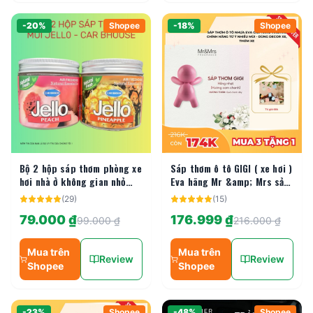
-
20
%
Shopee
-
18
%
Shopee
Bộ 2 hộp sáp thơm phòng xe
Sáp thơm ô tô GIGI ( xe hơi )
hơi nhà ở không gian nhỏ
Eva hãng Mr &amp; Mrs sản
220G
xuất tại Ý - Khử mùi xe hơi,
(
29
)
(
15
)
tủ quần áo
79.000 ₫
176.999 ₫
99.000 ₫
216.000 ₫
Mua trên
Mua trên
Review
Review
Shopee
Shopee
-
23
%
Shopee
-
48
%
Shopee