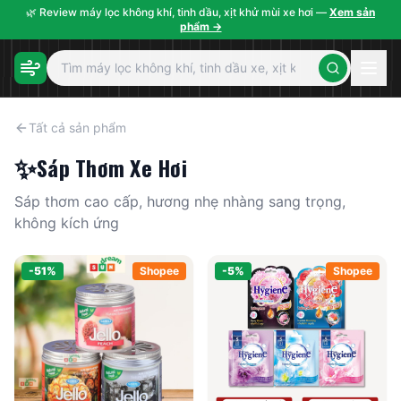
🌿 Review máy lọc không khí, tinh dầu, xịt khử mùi xe hơi —
Xem sản
phẩm →
Tất cả sản phẩm
✨
Sáp Thơm Xe Hơi
Sáp thơm cao cấp, hương nhẹ nhàng sang trọng,
không kích ứng
-
51
%
Shopee
-
5
%
Shopee