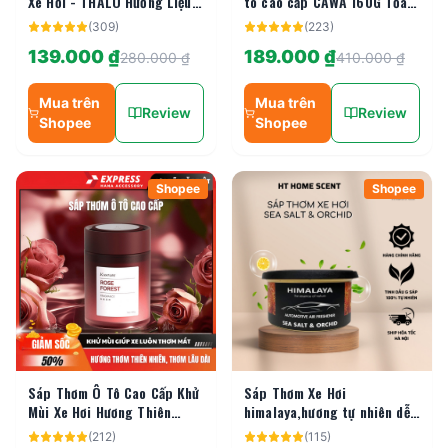
Xe Hơi - THALO Hương Liệu
tô cao cấp CAWA 160G Tỏa
Thiên Nhiên (Đại Dương/Trà
Hương 4 Tháng Mùi Dịu Tinh
(
309
)
(
223
)
Ô Long/Hoa Hồng)
Tế Sang Trọng Thư Giãn
139.000 ₫
189.000 ₫
Chống Say Xe H2 Car
280.000 ₫
410.000 ₫
Mua trên
Mua trên
Review
Review
Shopee
Shopee
Shopee
Shopee
Sáp Thơm Ô Tô Cao Cấp Khử
Sáp Thơm Xe Hơi
Mùi Xe Hơi Hương Thiên
himalaya,hương tự nhiên dễ
Nhiên Tự Nhiên Trang Trí
chịu khử mùi xe hơi
(
212
)
(
115
)