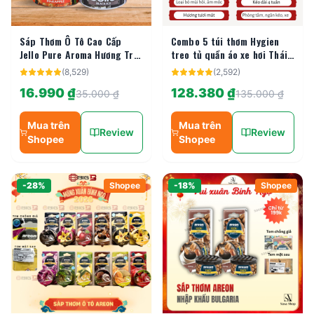
Sáp Thơm Ô Tô Cao Cấp
Combo 5 túi thơm Hygien
Jello Pure Aroma Hương Trái
treo tủ quần áo xe hơi Thái
Cây Tự Nhiên Khử Mùi Xe Hơi
Lan
(
8,529
)
(
2,592
)
Và Tỏa Hương Thơm Mát
16.990 ₫
128.380 ₫
35.000 ₫
135.000 ₫
Mua trên
Mua trên
Review
Review
Shopee
Shopee
-
28
%
Shopee
-
18
%
Shopee