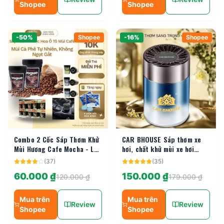
Shopee
Shopee
-
50
%
Shopee
-
16
%
Shopee
Combo 2 Cốc Sáp Thơm Khử
CAR BHOUSE Sáp thơm xe
Mùi Hương Cafe Mocha - Lưu
hơi, chất khử mùi xe hơi
Hương Lâu, Khử Mùi Xe Hơi
phòng ngủ, sáp thơm nước
(
37
)
(
35
)
Thơm Dịu Không Hắc
hoa cao cấp và sang trọng
60.000 ₫
150.000 ₫
120.000 ₫
179.000 ₫
Mua trên
Mua trên
Review
Review
Shopee
Shopee