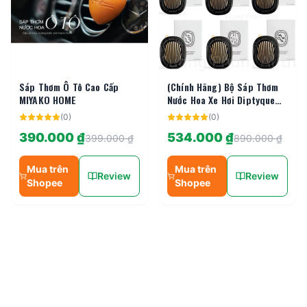
Sáp Thơm Ô Tô Cao Cấp
(Chính Hãng) Bộ Sáp Thơm
MIYAKO HOME
Nước Hoa Xe Hơi Diptyque
Car Dòng Cao Cấp Kẹp Cửa
(
0
)
(
0
)
Gió Ô Tô
390.000 ₫
534.000 ₫
399.000 ₫
890.000 ₫
Mua trên
Mua trên
Review
Review
Shopee
Shopee